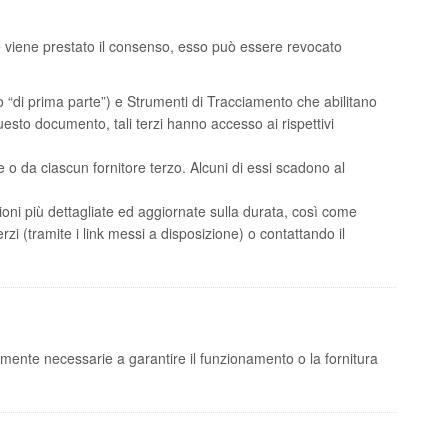
Se viene prestato il consenso, esso può essere revocato
 “di prima parte”) e Strumenti di Tracciamento che abilitano
uesto documento, tali terzi hanno accesso ai rispettivi
 o da ciascun fornitore terzo. Alcuni di essi scadono al
ioni più dettagliate ed aggiornate sulla durata, così come
erzi (tramite i link messi a disposizione) o contattando il
amente necessarie a garantire il funzionamento o la fornitura