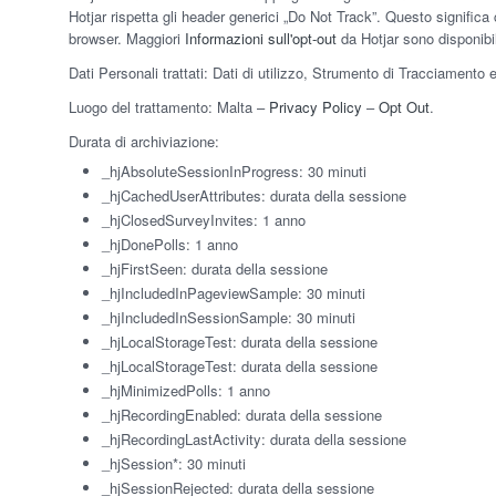
Hotjar rispetta gli header generici „Do Not Track”. Questo significa c
browser. Maggiori
Informazioni sull'opt-out
da Hotjar sono disponibil
Dati Personali trattati: Dati di utilizzo, Strumento di Tracciamento 
Luogo del trattamento: Malta –
Privacy Policy
–
Opt Out
.
Durata di archiviazione:
_hjAbsoluteSessionInProgress: 30 minuti
_hjCachedUserAttributes: durata della sessione
_hjClosedSurveyInvites: 1 anno
_hjDonePolls: 1 anno
_hjFirstSeen: durata della sessione
_hjIncludedInPageviewSample: 30 minuti
_hjIncludedInSessionSample: 30 minuti
_hjLocalStorageTest: durata della sessione
_hjLocalStorageTest: durata della sessione
_hjMinimizedPolls: 1 anno
_hjRecordingEnabled: durata della sessione
_hjRecordingLastActivity: durata della sessione
_hjSession*: 30 minuti
_hjSessionRejected: durata della sessione