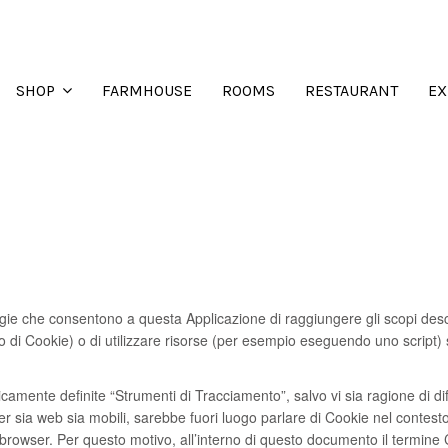
FARMHOUSE
ROOMS
RESTAURANT
EX
SHOP
e che consentono a questa Applicazione di raggiungere gli scopi descrit
zo di Cookie) o di utilizzare risorse (per esempio eseguendo uno script)
camente definite “Strumenti di Tracciamento”, salvo vi sia ragione di di
ia web sia mobili, sarebbe fuori luogo parlare di Cookie nel contesto d
rowser. Per questo motivo, all’interno di questo documento il termine C