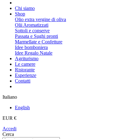
Chi siamo
Shop
Olio extra vergine di oliva
Olii Aromatizzati
Sottoli e conserve
Passata e Sughi pronti
Marmellate e Confetture
Idee bomboniera
Idee Regalo Natale
Agriturismo
Le camere
Ristorante
Esperienze
Contatti
Italiano
English
EUR €
Accedi
Cerca