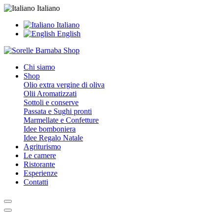
Italiano
Italiano
English
Chi siamo
Shop
Olio extra vergine di oliva
Olii Aromatizzati
Sottoli e conserve
Passata e Sughi pronti
Marmellate e Confetture
Idee bomboniera
Idee Regalo Natale
Agriturismo
Le camere
Ristorante
Esperienze
Contatti